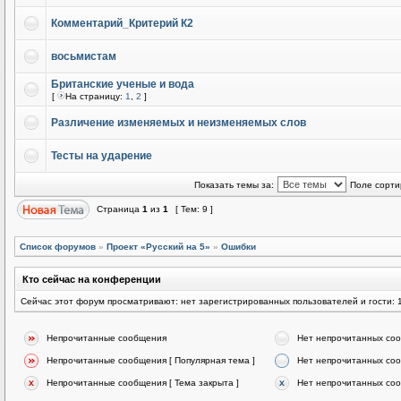
Комментарий_Критерий К2
восьмистам
Британские ученые и вода
[
На страницу:
1
,
2
]
Различение изменяемых и неизменяемых слов
Тесты на ударение
Показать темы за:
Поле сорти
Страница
1
из
1
[ Тем: 9 ]
Список форумов
»
Проект «Русский на 5»
»
Ошибки
Кто сейчас на конференции
Сейчас этот форум просматривают: нет зарегистрированных пользователей и гости: 
Непрочитанные сообщения
Нет непрочитанных со
Непрочитанные сообщения [ Популярная тема ]
Нет непрочитанных соо
Непрочитанные сообщения [ Тема закрыта ]
Нет непрочитанных соо