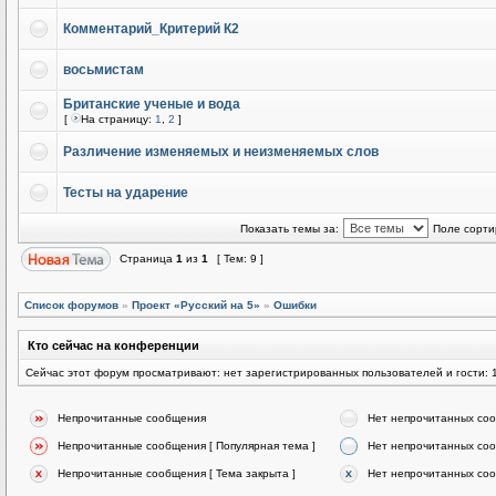
Комментарий_Критерий К2
восьмистам
Британские ученые и вода
[
На страницу:
1
,
2
]
Различение изменяемых и неизменяемых слов
Тесты на ударение
Показать темы за:
Поле сорти
Страница
1
из
1
[ Тем: 9 ]
Список форумов
»
Проект «Русский на 5»
»
Ошибки
Кто сейчас на конференции
Сейчас этот форум просматривают: нет зарегистрированных пользователей и гости: 
Непрочитанные сообщения
Нет непрочитанных со
Непрочитанные сообщения [ Популярная тема ]
Нет непрочитанных соо
Непрочитанные сообщения [ Тема закрыта ]
Нет непрочитанных соо