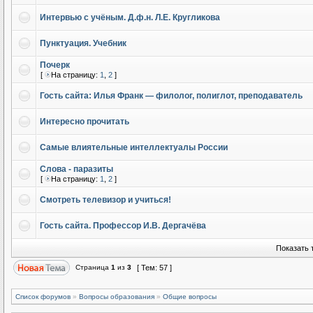
Интервью с учёным. Д.ф.н. Л.Е. Кругликова
Пунктуация. Учебник
Почерк
[
На страницу:
1
,
2
]
Гость сайта: Илья Франк — филолог, полиглот, преподаватель
Интересно прочитать
Самые влиятельные интеллектуалы России
Слова - паразиты
[
На страницу:
1
,
2
]
Смотреть телевизор и учиться!
Гость сайта. Профессор И.В. Дергачёва
Показать 
Страница
1
из
3
[ Тем: 57 ]
Список форумов
»
Вопросы образования
»
Общие вопросы