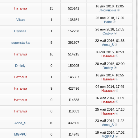
16 дек 2018, 12:05
Наталья
13
525141
Лисичкина
25 ноя 2018, 17:20
Vikan
1
138154
Babe
26 ноя 2016, 12:55
Ulysses
1
152238
София
22 май 2016, 01:36
superstarka
5
391807
Anna_S
09 окт 2015, 10:53
Наталья
16
514215
Наталья
20 май 2015, 02:00
Dmitriy
0
150205
Dmitriy
16 дек 2014, 18:55
Наталья
1
145567
Наталья
04 ноя 2014, 17:49
Наталья
9
427496
Наталья
16 июл 2014, 11:09
Наталья
0
114588
Наталья
25 май 2014, 17:18
Наталья
0
118633
Наталья
23 май 2014, 11:22
Anna_S
10
432305
Anna_S
19 май 2014, 17:02
MGPPU
0
114745
MGPPU