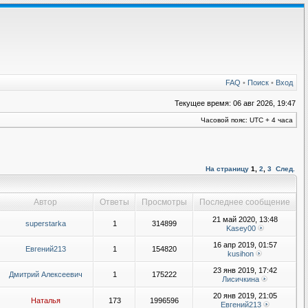
FAQ
•
Поиск
•
Вход
Текущее время: 06 авг 2026, 19:47
Часовой пояс: UTC + 4 часа
На страницу
1
,
2
,
3
След.
Автор
Ответы
Просмотры
Последнее сообщение
21 май 2020, 13:48
superstarka
1
314899
Kasey00
16 апр 2019, 01:57
Евгений213
1
154820
kusihon
23 янв 2019, 17:42
Дмитрий Алексеевич
1
175222
Лисичкина
20 янв 2019, 21:05
Наталья
173
1996596
Евгений213