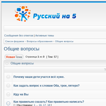
Сообщения без ответов
|
Активные темы
Список форумов
»
Вопросы образования
»
Общие вопросы
Общие вопросы
Страница
1
из
3
[ Тем: 57 ]
Общие вопросы
Т
Почему наши дети учатся всё хуже.
Как задать вопрос к словам Оба, трое, пятеро?
Иду на Вы
Как правильно сказать? Как правильно написать?
[
На страницу:
1
...
16
,
17
,
18
]