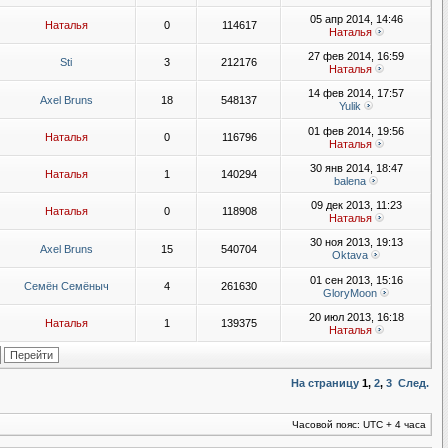
05 апр 2014, 14:46
Наталья
0
114617
Наталья
27 фев 2014, 16:59
Sti
3
212176
Наталья
14 фев 2014, 17:57
Axel Bruns
18
548137
Yulik
01 фев 2014, 19:56
Наталья
0
116796
Наталья
30 янв 2014, 18:47
Наталья
1
140294
balena
09 дек 2013, 11:23
Наталья
0
118908
Наталья
30 ноя 2013, 19:13
Axel Bruns
15
540704
Oktava
01 сен 2013, 15:16
Семён Семёныч
4
261630
GloryMoon
20 июл 2013, 16:18
Наталья
1
139375
Наталья
На страницу
1
,
2
,
3
След.
Часовой пояс: UTC + 4 часа