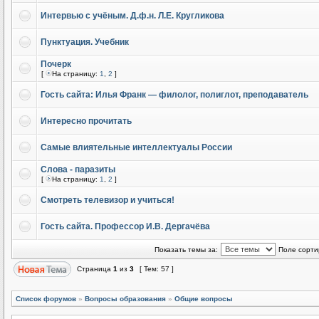
Интервью с учёным. Д.ф.н. Л.Е. Кругликова
Пунктуация. Учебник
Почерк
[
На страницу:
1
,
2
]
Гость сайта: Илья Франк — филолог, полиглот, преподаватель
Интересно прочитать
Самые влиятельные интеллектуалы России
Слова - паразиты
[
На страницу:
1
,
2
]
Смотреть телевизор и учиться!
Гость сайта. Профессор И.В. Дергачёва
Показать темы за:
Поле сорти
Страница
1
из
3
[ Тем: 57 ]
Список форумов
»
Вопросы образования
»
Общие вопросы