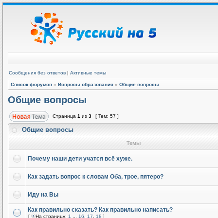
Сообщения без ответов
|
Активные темы
Список форумов
»
Вопросы образования
»
Общие вопросы
Общие вопросы
Страница
1
из
3
[ Тем: 57 ]
Общие вопросы
Темы
Почему наши дети учатся всё хуже.
Как задать вопрос к словам Оба, трое, пятеро?
Иду на Вы
Как правильно сказать? Как правильно написать?
[
На страницу:
1
...
16
,
17
,
18
]