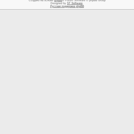
Создано на основе
phpBB
® Forum Software © phpBB Group
Designed by
ST Software
.
Русская поддержка phpBB