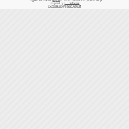
Создано на основе
phpBB
® Forum Software © phpBB Group
Designed by
ST Software
.
Русская поддержка phpBB