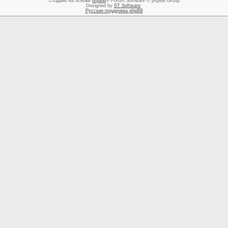
Создано на основе
phpBB
® Forum Software © phpBB Group
Designed by
ST Software
.
Русская поддержка phpBB