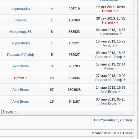
06 окт 2013, 10:49
superstarka
4
226719
Наталья
20 сен 2013, 13:35
KronidKa
1
138360
Наталья
06 июл 2013, 16:57
HedgehogUES
8
383623
superstarka
16 июн 2013, 15:27
superstarka
1
139221
Anna_S
03 июн 2013, 18:48
Гараццкой Лефф
5
262027
Гараццкой Лефф
17 май 2013, 22:14
Axel Bruns
3
207783
Vladas
27 мар 2013, 19:09
Наталья
23
624946
Гараццкой Лефф
14 мар 2013, 16:59
Axel Bruns
97
1303926
Axel Bruns
08 мар 2013, 05:16
Axel Bruns
18
541197
Axel Bruns
На страницу
1
,
2
След.
Часовой пояс: UTC + 4 часа