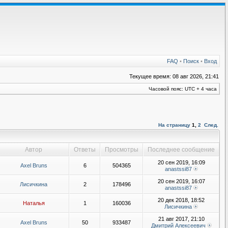
FAQ
•
Поиск
•
Вход
Текущее время: 08 авг 2026, 21:41
Часовой пояс: UTC + 4 часа
На страницу
1
,
2
След.
Автор
Ответы
Просмотры
Последнее сообщение
20 сен 2019, 16:09
Axel Bruns
6
504365
anastssi87
20 сен 2019, 16:07
Лисичкина
2
178496
anastssi87
20 дек 2018, 18:52
Наталья
1
160036
Лисичкина
21 авг 2017, 21:10
Axel Bruns
50
933487
Дмитрий Алексеевич