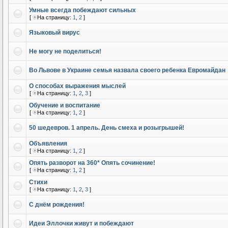
Умные всегда побеждают сильных
[
На страницу:
1
,
2
]
Языковый вирус
Не могу не поделиться!
Во Львове в Украине семья назвала своего ребенка Евромайдан
О способах выражения мыслей
[
На страницу:
1
,
2
,
3
]
Обучение и воспитание
[
На страницу:
1
,
2
]
50 шедевров. 1 апрель. День смеха и розыгрышей!
Объявления
[
На страницу:
1
,
2
]
Опять разворот на 360* Опять сочинение!
[
На страницу:
1
,
2
]
Стихи
[
На страницу:
1
,
2
,
3
]
С днём рождения!
Идеи Эллочки живут и побеждают