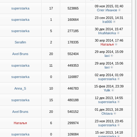
09 ноя 2015, 01:40
superstarka
17
523865
Олег Иванов
23 сен 2015, 14:31
superstarka
1
160664
Ira666
30 дек 2014, 15:47
superstarka
5
277185
IrkaMakirka
30 апр 2014, 17:46
Serafim
2
178335
Наталья
29 апр 2014, 15:09
Axel Bruns
20
552404
laxi
29 апр 2014, 15:06
superstarka
11
449353
laxi
02 апр 2014, 01:09
superstarka
0
116887
superstarka
15 фев 2014, 23:39
Anna_S
10
446783
Yulik
12 дек 2013, 14:55
superstarka
15
480188
superstarka
01 дек 2013, 16:28
Axel Bruns
20
540152
Oktava
23 ноя 2013, 23:45
Наталья
6
299974
superstarka
15 окт 2013, 14:18
superstarka
0
109084
superstarka