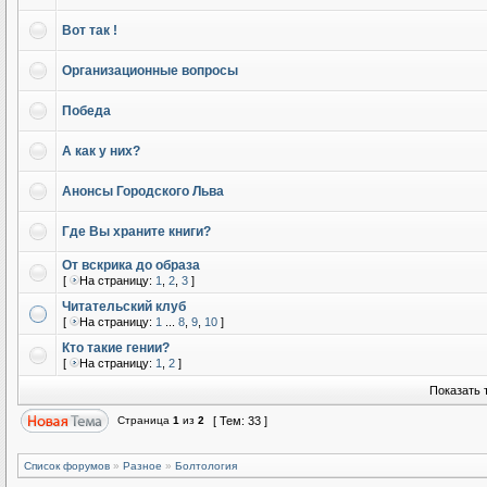
Вот так !
Организационные вопросы
Победа
А как у них?
Анонсы Городского Льва
Где Вы храните книги?
От вскрика до образа
[
На страницу:
1
,
2
,
3
]
Читательский клуб
[
На страницу:
1
...
8
,
9
,
10
]
Кто такие гении?
[
На страницу:
1
,
2
]
Показать 
Страница
1
из
2
[ Тем: 33 ]
Список форумов
»
Разное
»
Болтология