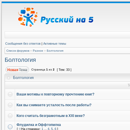
Сообщения без ответов
|
Активные темы
Список форумов
»
Разное
»
Болтология
Болтология
Страница
1
из
2
[ Тем: 33 ]
Болтология
Т
Ваши мотивы к повторному прочтению книг?
Как вы снимаете усталость после работы?
Кого считать безграмотным в XXI веке?
Флудилка и Оффтопилка
[
На страницу:
1
...
4
,
5
,
6
]