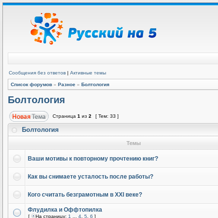
Сообщения без ответов
|
Активные темы
Список форумов
»
Разное
»
Болтология
Болтология
Страница
1
из
2
[ Тем: 33 ]
Болтология
Темы
Ваши мотивы к повторному прочтению книг?
Как вы снимаете усталость после работы?
Кого считать безграмотным в XXI веке?
Флудилка и Оффтопилка
[
На страницу:
1
...
4
,
5
,
6
]