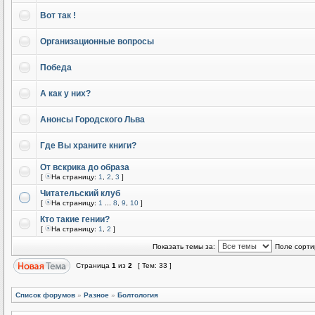
Вот так !
Организационные вопросы
Победа
А как у них?
Анонсы Городского Льва
Где Вы храните книги?
От вскрика до образа
[
На страницу:
1
,
2
,
3
]
Читательский клуб
[
На страницу:
1
...
8
,
9
,
10
]
Кто такие гении?
[
На страницу:
1
,
2
]
Показать темы за:
Поле сорти
Страница
1
из
2
[ Тем: 33 ]
Список форумов
»
Разное
»
Болтология