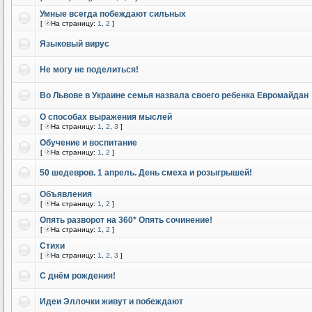
Умные всегда побеждают сильных
[
На страницу:
1
,
2
]
Языковый вирус
Не могу не поделиться!
Во Львове в Украине семья назвала своего ребенка Евромайдан
О способах выражения мыслей
[
На страницу:
1
,
2
,
3
]
Обучение и воспитание
[
На страницу:
1
,
2
]
50 шедевров. 1 апрель. День смеха и розыгрышей!
Объявления
[
На страницу:
1
,
2
]
Опять разворот на 360* Опять сочинение!
[
На страницу:
1
,
2
]
Стихи
[
На страницу:
1
,
2
,
3
]
С днём рождения!
Идеи Эллочки живут и побеждают