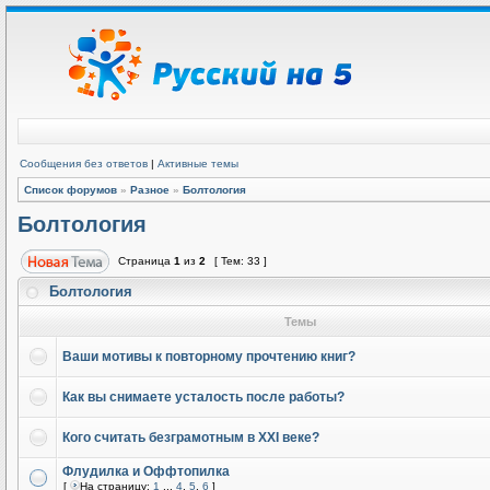
Сообщения без ответов
|
Активные темы
Список форумов
»
Разное
»
Болтология
Болтология
Страница
1
из
2
[ Тем: 33 ]
Болтология
Темы
Ваши мотивы к повторному прочтению книг?
Как вы снимаете усталость после работы?
Кого считать безграмотным в XXI веке?
Флудилка и Оффтопилка
[
На страницу:
1
...
4
,
5
,
6
]