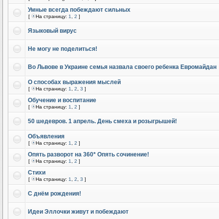
Умные всегда побеждают сильных
[
На страницу:
1
,
2
]
Языковый вирус
Не могу не поделиться!
Во Львове в Украине семья назвала своего ребенка Евромайдан
О способах выражения мыслей
[
На страницу:
1
,
2
,
3
]
Обучение и воспитание
[
На страницу:
1
,
2
]
50 шедевров. 1 апрель. День смеха и розыгрышей!
Объявления
[
На страницу:
1
,
2
]
Опять разворот на 360* Опять сочинение!
[
На страницу:
1
,
2
]
Стихи
[
На страницу:
1
,
2
,
3
]
С днём рождения!
Идеи Эллочки живут и побеждают