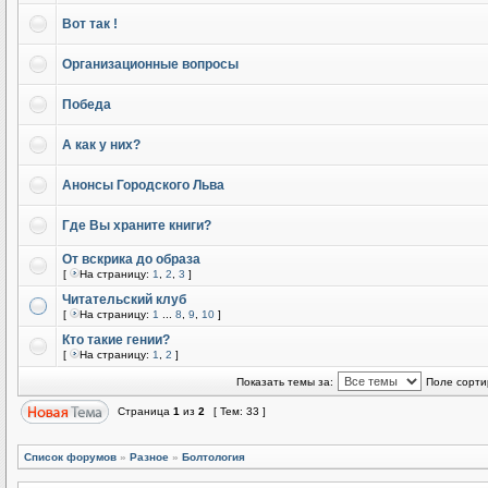
Вот так !
Организационные вопросы
Победа
А как у них?
Анонсы Городского Льва
Где Вы храните книги?
От вскрика до образа
[
На страницу:
1
,
2
,
3
]
Читательский клуб
[
На страницу:
1
...
8
,
9
,
10
]
Кто такие гении?
[
На страницу:
1
,
2
]
Показать темы за:
Поле сорти
Страница
1
из
2
[ Тем: 33 ]
Список форумов
»
Разное
»
Болтология