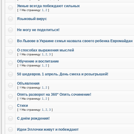
Умные всегда побеждают сильных
[
На страницу:
1
,
2
]
Языковый вирус
Не могу не поделиться!
Во Львове в Украине семья назвала своего ребенка Евромайдан
О способах выражения мыслей
[
На страницу:
1
,
2
,
3
]
Обучение и воспитание
[
На страницу:
1
,
2
]
50 шедевров. 1 апрель. День смеха и розыгрышей!
Объявления
[
На страницу:
1
,
2
]
Опять разворот на 360* Опять сочинение!
[
На страницу:
1
,
2
]
Стихи
[
На страницу:
1
,
2
,
3
]
С днём рождения!
Идеи Эллочки живут и побеждают