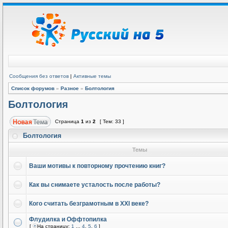
Сообщения без ответов
|
Активные темы
Список форумов
»
Разное
»
Болтология
Болтология
Страница
1
из
2
[ Тем: 33 ]
Болтология
Темы
Ваши мотивы к повторному прочтению книг?
Как вы снимаете усталость после работы?
Кого считать безграмотным в XXI веке?
Флудилка и Оффтопилка
[
На страницу:
1
...
4
,
5
,
6
]