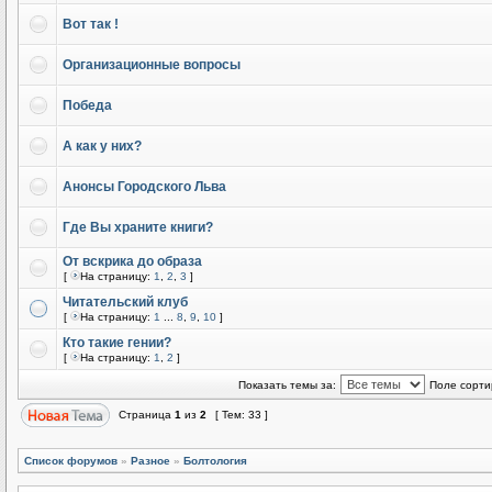
Вот так !
Организационные вопросы
Победа
А как у них?
Анонсы Городского Льва
Где Вы храните книги?
От вскрика до образа
[
На страницу:
1
,
2
,
3
]
Читательский клуб
[
На страницу:
1
...
8
,
9
,
10
]
Кто такие гении?
[
На страницу:
1
,
2
]
Показать темы за:
Поле сорти
Страница
1
из
2
[ Тем: 33 ]
Список форумов
»
Разное
»
Болтология