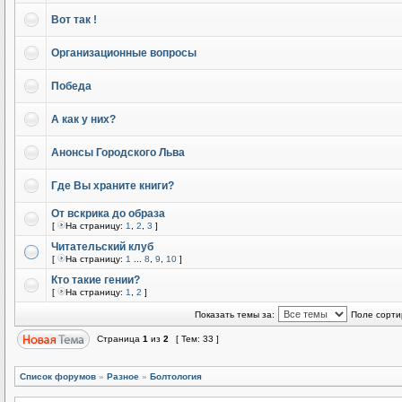
Вот так !
Организационные вопросы
Победа
А как у них?
Анонсы Городского Льва
Где Вы храните книги?
От вскрика до образа
[
На страницу:
1
,
2
,
3
]
Читательский клуб
[
На страницу:
1
...
8
,
9
,
10
]
Кто такие гении?
[
На страницу:
1
,
2
]
Показать темы за:
Поле сорти
Страница
1
из
2
[ Тем: 33 ]
Список форумов
»
Разное
»
Болтология