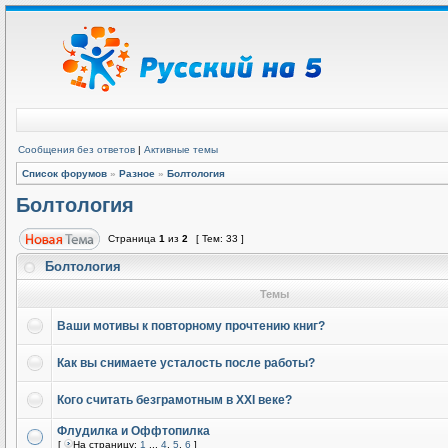
Сообщения без ответов
|
Активные темы
Список форумов
»
Разное
»
Болтология
Болтология
Страница
1
из
2
[ Тем: 33 ]
Болтология
Темы
Ваши мотивы к повторному прочтению книг?
Как вы снимаете усталость после работы?
Кого считать безграмотным в XXI веке?
Флудилка и Оффтопилка
[
На страницу:
1
...
4
,
5
,
6
]