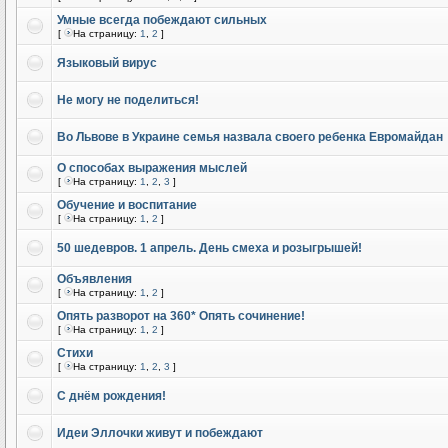
Умные всегда побеждают сильных
[
На страницу:
1
,
2
]
Языковый вирус
Не могу не поделиться!
Во Львове в Украине семья назвала своего ребенка Евромайдан
О способах выражения мыслей
[
На страницу:
1
,
2
,
3
]
Обучение и воспитание
[
На страницу:
1
,
2
]
50 шедевров. 1 апрель. День смеха и розыгрышей!
Объявления
[
На страницу:
1
,
2
]
Опять разворот на 360* Опять сочинение!
[
На страницу:
1
,
2
]
Стихи
[
На страницу:
1
,
2
,
3
]
С днём рождения!
Идеи Эллочки живут и побеждают