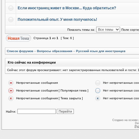
Если иностранец живет в Москве... Куда обратиться?
Положительный опыт. У меня получилось!
Показать темы за:
Поле сорти
Страница
1
из
1
[ Тем: 6 ]
Список форумов
»
Вопросы образования
»
Русский язык для иностранцев
Кто сейчас на конференции
Сейчас этот форум просматривают: нет зарегистрированных пользователей и гости: 
Непрочитанные сообщения
Нет непрочитанных со
Непрочитанные сообщения [ Популярная тема ]
Нет непрочитанных соо
Непрочитанные сообщения [ Тема закрыта ]
Нет непрочитанных соо
Найти:
Создано на основе
De
Ру