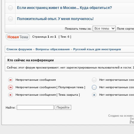
Если иностранец живет в Москве... Куда обратиться?
Положительный опыт. У меня получилось!
Показать темы за:
Поле сорти
Страница
1
из
1
[ Тем: 6 ]
Список форумов
»
Вопросы образования
»
Русский язык для иностранцев
Кто сейчас на конференции
Сейчас этот форум просматривают: нет зарегистрированных пользователей и гости: 
Непрочитанные сообщения
Нет непрочитанных со
Непрочитанные сообщения [ Популярная тема ]
Нет непрочитанных соо
Непрочитанные сообщения [ Тема закрыта ]
Нет непрочитанных соо
Найти:
Создано на основе
De
Ру