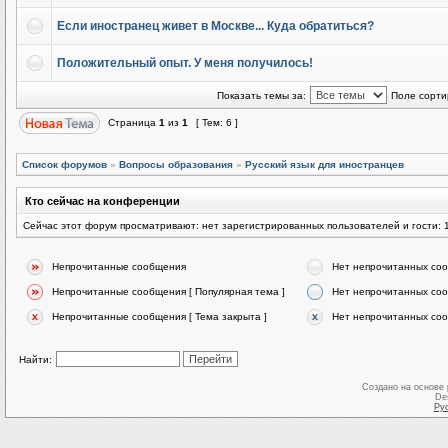
Если иностранец живет в Москве... Куда обратиться?
Положительный опыт. У меня получилось!
Показать темы за:
Поле сорти
Страница
1
из
1
[ Тем: 6 ]
Список форумов
»
Вопросы образования
»
Русский язык для иностранцев
Кто сейчас на конференции
Сейчас этот форум просматривают: нет зарегистрированных пользователей и гости: 
Непрочитанные сообщения
Нет непрочитанных со
Непрочитанные сообщения [ Популярная тема ]
Нет непрочитанных соо
Непрочитанные сообщения [ Тема закрыта ]
Нет непрочитанных соо
Найти:
Создано на основе
De
Ру