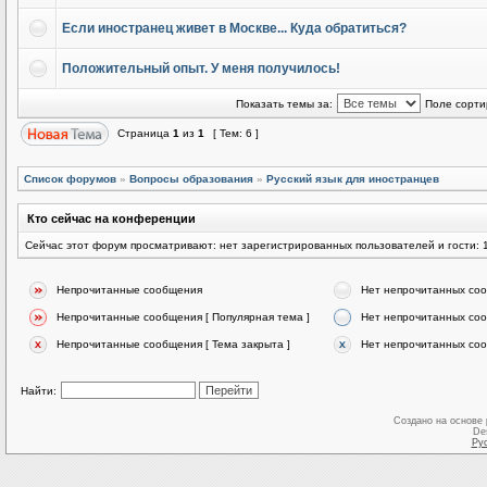
Если иностранец живет в Москве... Куда обратиться?
Положительный опыт. У меня получилось!
Показать темы за:
Поле сорти
Страница
1
из
1
[ Тем: 6 ]
Список форумов
»
Вопросы образования
»
Русский язык для иностранцев
Кто сейчас на конференции
Сейчас этот форум просматривают: нет зарегистрированных пользователей и гости: 
Непрочитанные сообщения
Нет непрочитанных со
Непрочитанные сообщения [ Популярная тема ]
Нет непрочитанных соо
Непрочитанные сообщения [ Тема закрыта ]
Нет непрочитанных соо
Найти:
Создано на основе
De
Ру