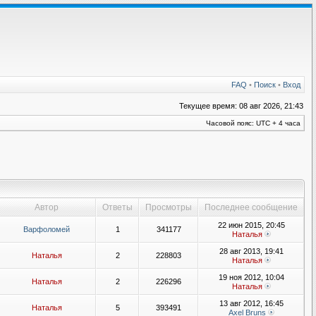
FAQ
•
Поиск
•
Вход
Текущее время: 08 авг 2026, 21:43
Часовой пояс: UTC + 4 часа
Автор
Ответы
Просмотры
Последнее сообщение
22 июн 2015, 20:45
Варфоломей
1
341177
Наталья
28 авг 2013, 19:41
Наталья
2
228803
Наталья
19 ноя 2012, 10:04
Наталья
2
226296
Наталья
13 авг 2012, 16:45
Наталья
5
393491
Axel Bruns