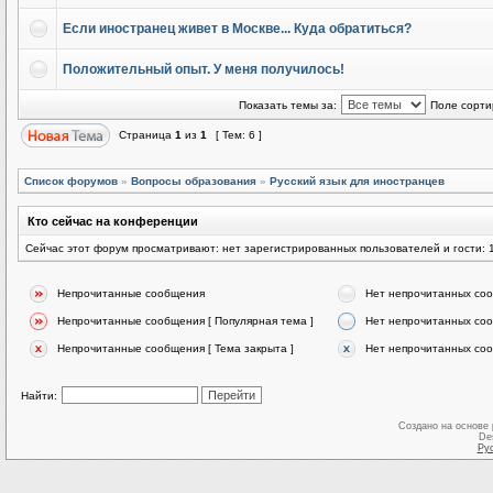
Если иностранец живет в Москве... Куда обратиться?
Положительный опыт. У меня получилось!
Показать темы за:
Поле сорти
Страница
1
из
1
[ Тем: 6 ]
Список форумов
»
Вопросы образования
»
Русский язык для иностранцев
Кто сейчас на конференции
Сейчас этот форум просматривают: нет зарегистрированных пользователей и гости: 
Непрочитанные сообщения
Нет непрочитанных со
Непрочитанные сообщения [ Популярная тема ]
Нет непрочитанных соо
Непрочитанные сообщения [ Тема закрыта ]
Нет непрочитанных соо
Найти:
Создано на основе
De
Ру