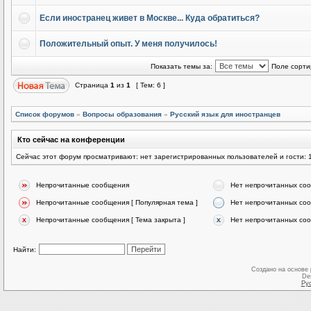
Если иностранец живет в Москве... Куда обратиться?
Положительный опыт. У меня получилось!
Показать темы за:
Поле сорти
Страница
1
из
1
[ Тем: 6 ]
Список форумов
»
Вопросы образования
»
Русский язык для иностранцев
Кто сейчас на конференции
Сейчас этот форум просматривают: нет зарегистрированных пользователей и гости: 
Непрочитанные сообщения
Нет непрочитанных со
Непрочитанные сообщения [ Популярная тема ]
Нет непрочитанных соо
Непрочитанные сообщения [ Тема закрыта ]
Нет непрочитанных соо
Найти:
Создано на основе
De
Ру