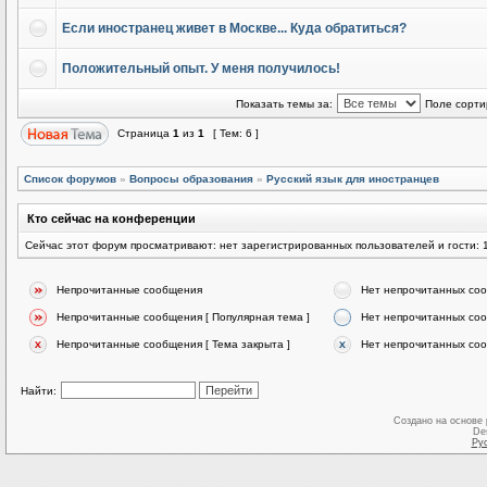
Если иностранец живет в Москве... Куда обратиться?
Положительный опыт. У меня получилось!
Показать темы за:
Поле сорти
Страница
1
из
1
[ Тем: 6 ]
Список форумов
»
Вопросы образования
»
Русский язык для иностранцев
Кто сейчас на конференции
Сейчас этот форум просматривают: нет зарегистрированных пользователей и гости: 
Непрочитанные сообщения
Нет непрочитанных со
Непрочитанные сообщения [ Популярная тема ]
Нет непрочитанных соо
Непрочитанные сообщения [ Тема закрыта ]
Нет непрочитанных соо
Найти:
Создано на основе
De
Ру