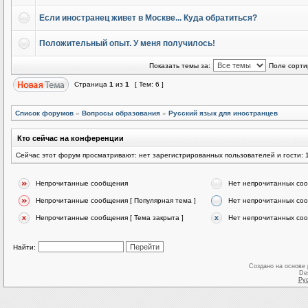
Если иностранец живет в Москве... Куда обратиться?
Положительный опыт. У меня получилось!
Показать темы за:
Поле сорти
Страница
1
из
1
[ Тем: 6 ]
Список форумов
»
Вопросы образования
»
Русский язык для иностранцев
Кто сейчас на конференции
Сейчас этот форум просматривают: нет зарегистрированных пользователей и гости: 
Непрочитанные сообщения
Нет непрочитанных со
Непрочитанные сообщения [ Популярная тема ]
Нет непрочитанных соо
Непрочитанные сообщения [ Тема закрыта ]
Нет непрочитанных соо
Найти:
Создано на основе
De
Ру