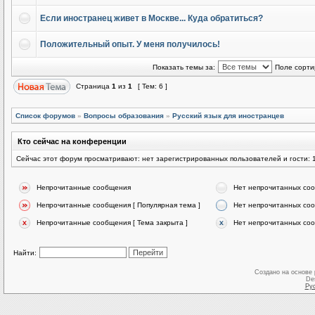
Если иностранец живет в Москве... Куда обратиться?
Положительный опыт. У меня получилось!
Показать темы за:
Поле сорти
Страница
1
из
1
[ Тем: 6 ]
Список форумов
»
Вопросы образования
»
Русский язык для иностранцев
Кто сейчас на конференции
Сейчас этот форум просматривают: нет зарегистрированных пользователей и гости: 
Непрочитанные сообщения
Нет непрочитанных со
Непрочитанные сообщения [ Популярная тема ]
Нет непрочитанных соо
Непрочитанные сообщения [ Тема закрыта ]
Нет непрочитанных соо
Найти:
Создано на основе
De
Ру