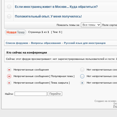
Если иностранец живет в Москве... Куда обратиться?
Положительный опыт. У меня получилось!
Показать темы за:
Поле сорти
Страница
1
из
1
[ Тем: 6 ]
Список форумов
»
Вопросы образования
»
Русский язык для иностранцев
Кто сейчас на конференции
Сейчас этот форум просматривают: нет зарегистрированных пользователей и гости: 
Непрочитанные сообщения
Нет непрочитанных со
Непрочитанные сообщения [ Популярная тема ]
Нет непрочитанных соо
Непрочитанные сообщения [ Тема закрыта ]
Нет непрочитанных соо
Найти:
Создано на основе
De
Ру