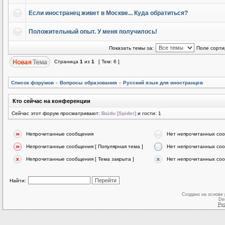
Если иностранец живет в Москве... Куда обратиться?
Положительный опыт. У меня получилось!
Показать темы за:
Поле сорти
Страница
1
из
1
[ Тем: 6 ]
Список форумов
»
Вопросы образования
»
Русский язык для иностранцев
Кто сейчас на конференции
Сейчас этот форум просматривают:
Baidu [Spider]
и гости: 1
Непрочитанные сообщения
Нет непрочитанных со
Непрочитанные сообщения [ Популярная тема ]
Нет непрочитанных соо
Непрочитанные сообщения [ Тема закрыта ]
Нет непрочитанных соо
Найти:
Создано на основе
De
Ру