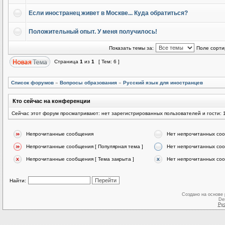
Если иностранец живет в Москве... Куда обратиться?
Положительный опыт. У меня получилось!
Показать темы за:
Поле сорти
Страница
1
из
1
[ Тем: 6 ]
Список форумов
»
Вопросы образования
»
Русский язык для иностранцев
Кто сейчас на конференции
Сейчас этот форум просматривают: нет зарегистрированных пользователей и гости: 
Непрочитанные сообщения
Нет непрочитанных со
Непрочитанные сообщения [ Популярная тема ]
Нет непрочитанных соо
Непрочитанные сообщения [ Тема закрыта ]
Нет непрочитанных соо
Найти:
Создано на основе
De
Ру