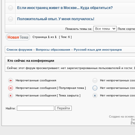
Если иностранец живет в Москве... Куда обратиться?
Положительный опыт. У меня получилось!
Показать темы за:
Поле сорти
Страница
1
из
1
[ Тем: 6 ]
Список форумов
»
Вопросы образования
»
Русский язык для иностранцев
Кто сейчас на конференции
Сейчас этот форум просматривают: нет зарегистрированных пользователей и гости: 
Непрочитанные сообщения
Нет непрочитанных со
Непрочитанные сообщения [ Популярная тема ]
Нет непрочитанных соо
Непрочитанные сообщения [ Тема закрыта ]
Нет непрочитанных соо
Найти:
Создано на основе
De
Ру