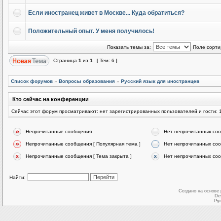
Если иностранец живет в Москве... Куда обратиться?
Положительный опыт. У меня получилось!
Показать темы за:
Поле сорти
Страница
1
из
1
[ Тем: 6 ]
Список форумов
»
Вопросы образования
»
Русский язык для иностранцев
Кто сейчас на конференции
Сейчас этот форум просматривают: нет зарегистрированных пользователей и гости: 
Непрочитанные сообщения
Нет непрочитанных со
Непрочитанные сообщения [ Популярная тема ]
Нет непрочитанных соо
Непрочитанные сообщения [ Тема закрыта ]
Нет непрочитанных соо
Найти:
Создано на основе
De
Ру