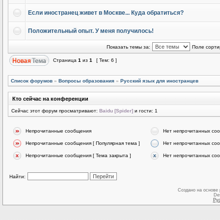
Если иностранец живет в Москве... Куда обратиться?
Положительный опыт. У меня получилось!
Показать темы за:
Поле сорти
Страница
1
из
1
[ Тем: 6 ]
Список форумов
»
Вопросы образования
»
Русский язык для иностранцев
Кто сейчас на конференции
Сейчас этот форум просматривают:
Baidu [Spider]
и гости: 1
Непрочитанные сообщения
Нет непрочитанных со
Непрочитанные сообщения [ Популярная тема ]
Нет непрочитанных соо
Непрочитанные сообщения [ Тема закрыта ]
Нет непрочитанных соо
Найти:
Создано на основе
De
Ру