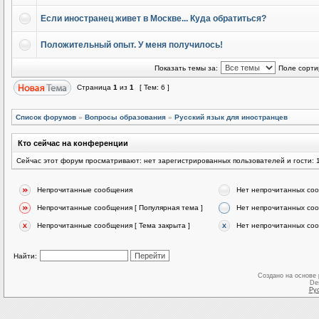
Если иностранец живет в Москве... Куда обратиться?
Положительный опыт. У меня получилось!
Показать темы за:
Поле сорти
Страница
1
из
1
[ Тем: 6 ]
Список форумов
»
Вопросы образования
»
Русский язык для иностранцев
Кто сейчас на конференции
Сейчас этот форум просматривают: нет зарегистрированных пользователей и гости: 
Непрочитанные сообщения
Нет непрочитанных со
Непрочитанные сообщения [ Популярная тема ]
Нет непрочитанных соо
Непрочитанные сообщения [ Тема закрыта ]
Нет непрочитанных соо
Найти:
Создано на основе
De
Ру