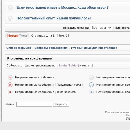
Если иностранец живет в Москве... Куда обратиться?
Положительный опыт. У меня получилось!
Показать темы за:
Поле сорти
Страница
1
из
1
[ Тем: 6 ]
Список форумов
»
Вопросы образования
»
Русский язык для иностранцев
Кто сейчас на конференции
Сейчас этот форум просматривают:
Baidu [Spider]
и гости: 1
Непрочитанные сообщения
Нет непрочитанных со
Непрочитанные сообщения [ Популярная тема ]
Нет непрочитанных соо
Непрочитанные сообщения [ Тема закрыта ]
Нет непрочитанных соо
Найти:
Создано на основе
De
Ру