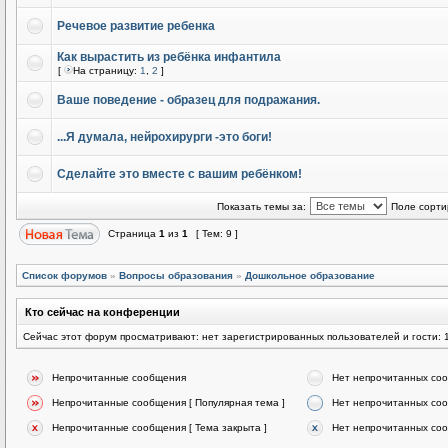
Речевое развитие ребенка
Как вырастить из ребёнка инфантила
[
На страницу:
1
,
2
]
Ваше поведение - образец для подражания.
...Я думала, нейрохирурги -это боги!
Сделайте это вместе с вашим ребёнком!
Показать темы за:
Поле сорти
Страница
1
из
1
[ Тем: 9 ]
Список форумов
»
Вопросы образования
»
Дошкольное образование
Кто сейчас на конференции
Сейчас этот форум просматривают: нет зарегистрированных пользователей и гости: 
Непрочитанные сообщения
Нет непрочитанных со
Непрочитанные сообщения [ Популярная тема ]
Нет непрочитанных соо
Непрочитанные сообщения [ Тема закрыта ]
Нет непрочитанных соо