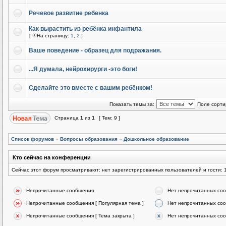
Речевое развитие ребенка
Как вырастить из ребёнка инфантила
[
На страницу:
1
,
2
]
Ваше поведение - образец для подражания.
...Я думала, нейрохирурги -это боги!
Сделайте это вместе с вашим ребёнком!
Показать темы за:
Поле сорти
Страница
1
из
1
[ Тем: 9 ]
Список форумов
»
Вопросы образования
»
Дошкольное образование
Кто сейчас на конференции
Сейчас этот форум просматривают: нет зарегистрированных пользователей и гости: 
Непрочитанные сообщения
Нет непрочитанных со
Непрочитанные сообщения [ Популярная тема ]
Нет непрочитанных соо
Непрочитанные сообщения [ Тема закрыта ]
Нет непрочитанных соо