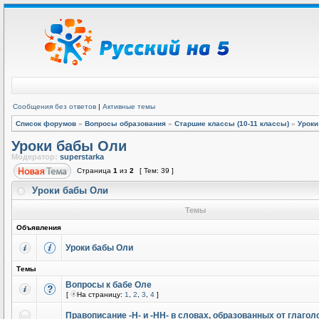
Сообщения без ответов
|
Активные темы
Список форумов
»
Вопросы образования
»
Старшие классы (10-11 классы)
»
Уроки
Уроки бабы Оли
Модератор:
superstarka
Страница
1
из
2
[ Тем: 39 ]
Уроки бабы Оли
Темы
Объявления
Уроки бабы Оли
Темы
Вопросы к бабе Оле
[
На страницу:
1
,
2
,
3
,
4
]
Правописание -Н- и -НН- в словах, образованных от глагол