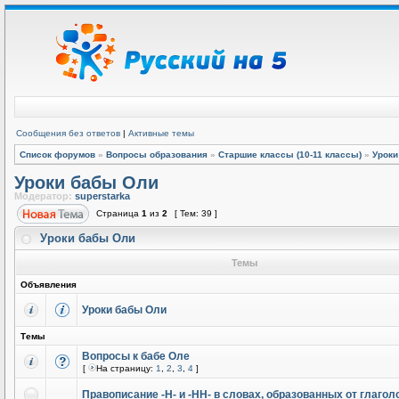
Сообщения без ответов
|
Активные темы
Список форумов
»
Вопросы образования
»
Старшие классы (10-11 классы)
»
Уроки
Уроки бабы Оли
Модератор:
superstarka
Страница
1
из
2
[ Тем: 39 ]
Уроки бабы Оли
Темы
Объявления
Уроки бабы Оли
Темы
Вопросы к бабе Оле
[
На страницу:
1
,
2
,
3
,
4
]
Правописание -Н- и -НН- в словах, образованных от глагол