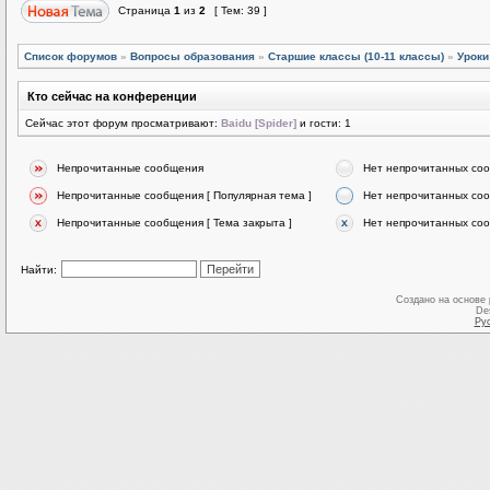
Страница
1
из
2
[ Тем: 39 ]
Список форумов
»
Вопросы образования
»
Старшие классы (10-11 классы)
»
Уроки
Кто сейчас на конференции
Сейчас этот форум просматривают:
Baidu [Spider]
и гости: 1
Непрочитанные сообщения
Нет непрочитанных со
Непрочитанные сообщения [ Популярная тема ]
Нет непрочитанных соо
Непрочитанные сообщения [ Тема закрыта ]
Нет непрочитанных соо
Найти:
Создано на основе
De
Ру