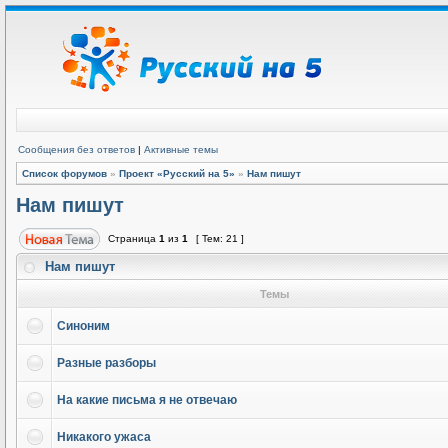
Сообщения без ответов
|
Активные темы
Список форумов
»
Проект «Русский на 5»
»
Нам пишут
Нам пишут
Страница
1
из
1
[ Тем: 21 ]
Нам пишут
Темы
Синоним
Разные разборы
На какие письма я не отвечаю
Никакого ужаса