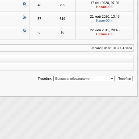
17 сен 2020, 07:20
48
795
Наталья
21 май 2020, 13:48
57
619
Kasey00
22 июн 2015, 20:45
6
16
Наталья
Часовой пояс: UTC + 4 часа
Перейти: