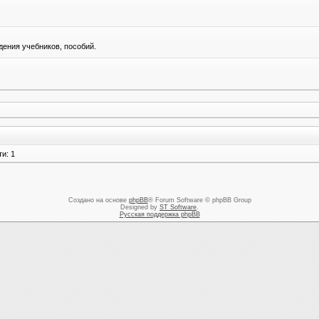
ения учебников, пособий.
и: 1
Создано на основе
phpBB
® Forum Software © phpBB Group
Designed by
ST Software
.
Русская поддержка phpBB