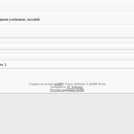
ения учебников, пособий.
и: 1
Создано на основе
phpBB
® Forum Software © phpBB Group
Designed by
ST Software
.
Русская поддержка phpBB