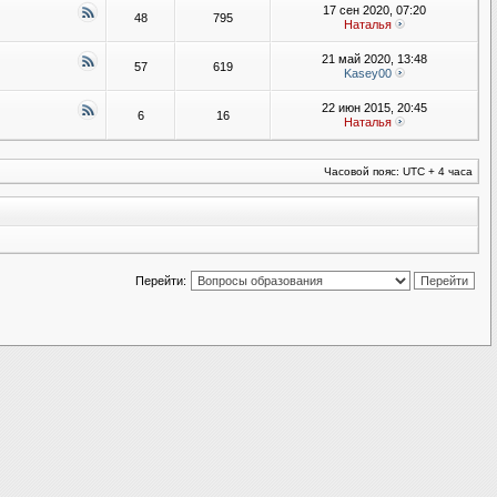
17 сен 2020, 07:20
48
795
Наталья
21 май 2020, 13:48
57
619
Kasey00
22 июн 2015, 20:45
6
16
Наталья
Часовой пояс: UTC + 4 часа
Перейти: