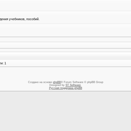
ения учебников, пособий.
и: 1
Создано на основе
phpBB
® Forum Software © phpBB Group
Designed by
ST Software
.
Русская поддержка phpBB