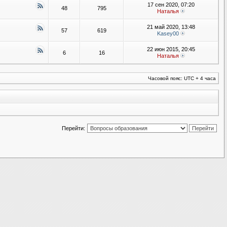
17 сен 2020, 07:20
48
795
Наталья
21 май 2020, 13:48
57
619
Kasey00
22 июн 2015, 20:45
6
16
Наталья
Часовой пояс: UTC + 4 часа
Перейти: