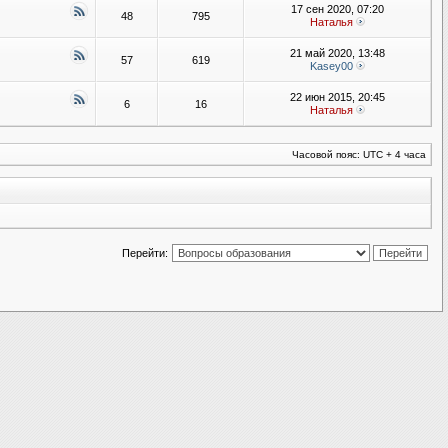
17 сен 2020, 07:20
48
795
Наталья
21 май 2020, 13:48
57
619
Kasey00
22 июн 2015, 20:45
6
16
Наталья
Часовой пояс: UTC + 4 часа
Перейти: