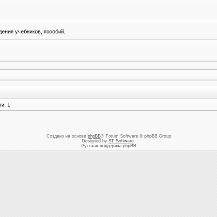
ения учебников, пособий.
и: 1
Создано на основе
phpBB
® Forum Software © phpBB Group
Designed by
ST Software
.
Русская поддержка phpBB