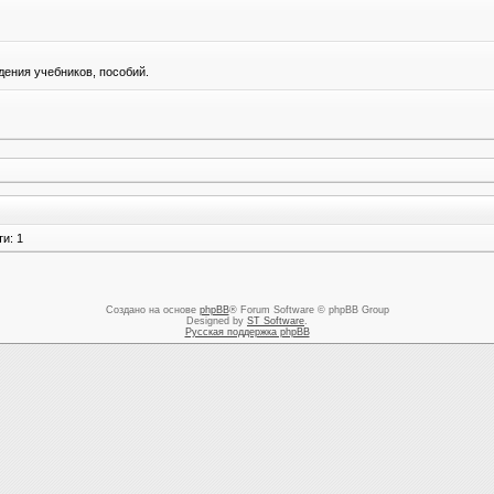
ения учебников, пособий.
и: 1
Создано на основе
phpBB
® Forum Software © phpBB Group
Designed by
ST Software
.
Русская поддержка phpBB