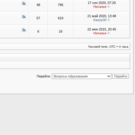
17 сен 2020, 07:20
48
795
Наталья
21 май 2020, 13:48
57
619
Kasey00
22 июн 2015, 20:45
6
16
Наталья
Часовой пояс: UTC + 4 часа
Перейти: