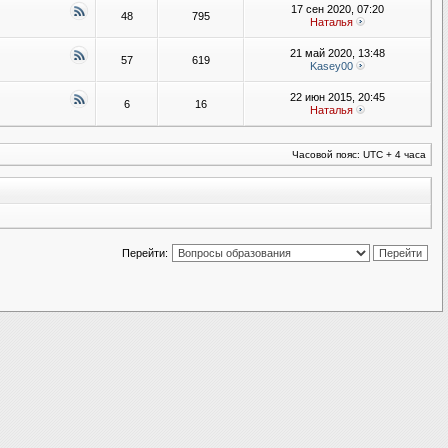
17 сен 2020, 07:20
48
795
Наталья
21 май 2020, 13:48
57
619
Kasey00
22 июн 2015, 20:45
6
16
Наталья
Часовой пояс: UTC + 4 часа
Перейти: