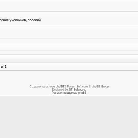
ения учебников, пособий.
и: 1
Создано на основе
phpBB
® Forum Software © phpBB Group
Designed by
ST Software
.
Русская поддержка phpBB