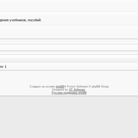
ения учебников, пособий.
и: 1
Создано на основе
phpBB
® Forum Software © phpBB Group
Designed by
ST Software
.
Русская поддержка phpBB