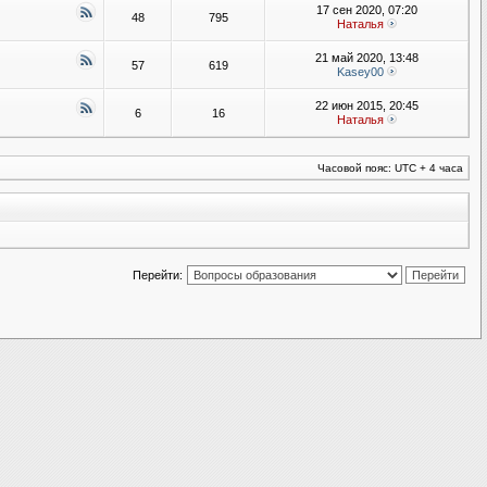
17 сен 2020, 07:20
48
795
Наталья
21 май 2020, 13:48
57
619
Kasey00
22 июн 2015, 20:45
6
16
Наталья
Часовой пояс: UTC + 4 часа
Перейти: