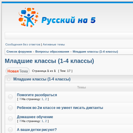
Сообщения без ответов
|
Активные темы
Список форумов
»
Вопросы образования
»
Младшие классы (1-4 классы)
Младшие классы (1-4 классы)
Страница
1
из
1
[ Тем: 17 ]
Младшие классы (1-4 классы)
Темы
Помогите разобраться
[
На страницу:
1
,
2
]
Ребенок во 2м классе не умеет писать диктанты
Домашнее обучение
[
На страницу:
1
,
2
]
А ваши детки рисуют?