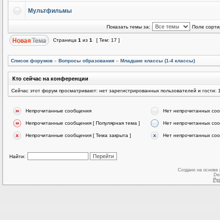
Мультфильмы
Показать темы за:
Поле сорти
Страница
1
из
1
[ Тем: 17 ]
Список форумов
»
Вопросы образования
»
Младшие классы (1-4 классы)
Кто сейчас на конференции
Сейчас этот форум просматривают: нет зарегистрированных пользователей и гости: 
Непрочитанные сообщения
Нет непрочитанных со
Непрочитанные сообщения [ Популярная тема ]
Нет непрочитанных соо
Непрочитанные сообщения [ Тема закрыта ]
Нет непрочитанных соо
Найти:
Создано на основе
De
Ру