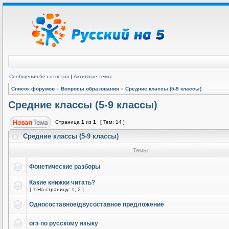
Сообщения без ответов
|
Активные темы
Список форумов
»
Вопросы образования
»
Средние классы (5-9 классы)
Средние классы (5-9 классы)
Страница
1
из
1
[ Тем: 14 ]
Средние классы (5-9 классы)
Темы
Фонетические разборы
Какие книжки читать?
[
На страницу:
1
,
2
]
Односоставное/двусоставное предложение
огэ по русскому языку