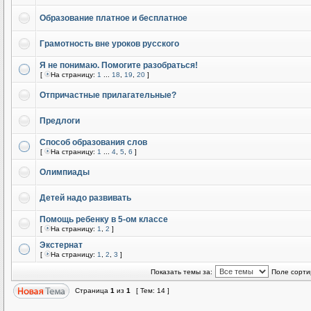
Образование платное и бесплатное
Грамотность вне уроков русского
Я не понимаю. Помогите разобраться!
[
На страницу:
1
...
18
,
19
,
20
]
Отпричастные прилагательные?
Предлоги
Способ образования слов
[
На страницу:
1
...
4
,
5
,
6
]
Олимпиады
Детей надо развивать
Помощь ребенку в 5-ом классе
[
На страницу:
1
,
2
]
Экстернат
[
На страницу:
1
,
2
,
3
]
Показать темы за:
Поле сорти
Страница
1
из
1
[ Тем: 14 ]