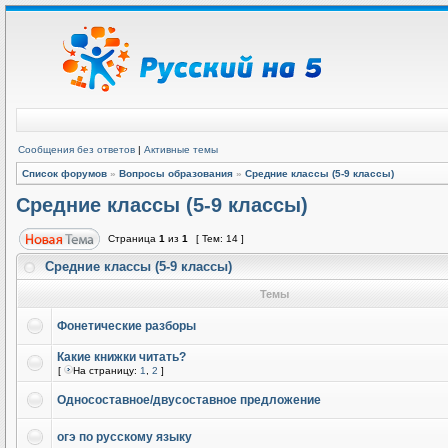
Сообщения без ответов
|
Активные темы
Список форумов
»
Вопросы образования
»
Средние классы (5-9 классы)
Средние классы (5-9 классы)
Страница
1
из
1
[ Тем: 14 ]
Средние классы (5-9 классы)
Темы
Фонетические разборы
Какие книжки читать?
[
На страницу:
1
,
2
]
Односоставное/двусоставное предложение
огэ по русскому языку