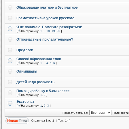
Образование платное и бесплатное
Грамотность вне уроков русского
Я не понимаю. Помогите разобраться!
[
На страницу:
1
...
18
,
19
,
20
]
Отпричастные прилагательные?
Предлоги
Способ образования слов
[
На страницу:
1
...
4
,
5
,
6
]
Олимпиады
Детей надо развивать
Помощь ребенку в 5-ом классе
[
На страницу:
1
,
2
]
Экстернат
[
На страницу:
1
,
2
,
3
]
Показать темы за:
Поле сорти
Страница
1
из
1
[ Тем: 14 ]