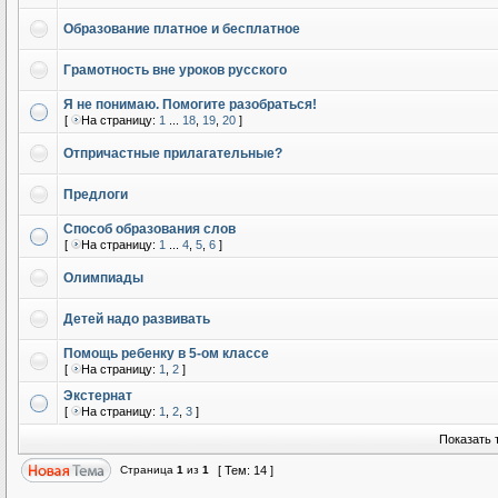
Образование платное и бесплатное
Грамотность вне уроков русского
Я не понимаю. Помогите разобраться!
[
На страницу:
1
...
18
,
19
,
20
]
Отпричастные прилагательные?
Предлоги
Способ образования слов
[
На страницу:
1
...
4
,
5
,
6
]
Олимпиады
Детей надо развивать
Помощь ребенку в 5-ом классе
[
На страницу:
1
,
2
]
Экстернат
[
На страницу:
1
,
2
,
3
]
Показать 
Страница
1
из
1
[ Тем: 14 ]