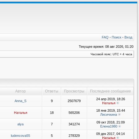
FAQ
•
Поиск
•
Вход
Текущее время: 08 авг 2026, 01:20
Часовой пояс: UTC + 4 часа
Автор
Ответы
Просмотры
Последнее сообщение
24 апр 2019, 18:26
Anna_S
9
2507679
Наталья
18 янв 2019, 15:44
Наталья
18
565206
Лисичкина
09 окт 2018, 21:09
alya
7
341274
Елена1980
09 дек 2017, 04:14
ludencova55
5
278329
Наталья