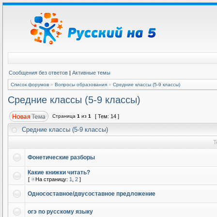
Сообщения без ответов
|
Активные темы
Список форумов
»
Вопросы образования
»
Средние классы (5-9 классы)
Средние классы (5-9 классы)
Страница
1
из
1
[ Тем: 14 ]
Средние классы (5-9 классы)
Т
Фонетические разборы
Какие книжки читать?
[
На страницу:
1
,
2
]
Односоставное/двусоставное предложение
огэ по русскому языку