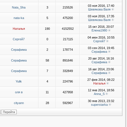
03 ноя 2016, 17:40
Nata_Sha
3
215526
Шевякова Валя
03 ноя 2016, 17:35
nata-ka
5
475200
Шевякова Валя
15 окт 2016, 20:07
Наталья
190
4152552
Елена1980
04 июн 2016, 10:55
Сергей7
0
217115
Сергей7
03 сен 2014, 19:45
Серафима
2
178774
Серафима
20 авг 2014, 16:16
Серафима
58
891646
Серафима
16 авг 2014, 23:06
Серафима
7
332849
Серафима
27 фев 2014, 08:22
Yulik
4
224796
Наталья
12 янв 2014, 18:56
оля в
11
427958
Anna_S
30 янв 2013, 23:32
cityann
28
592967
superstarka