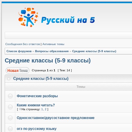
Сообщения без ответов
|
Активные темы
Список форумов
»
Вопросы образования
»
Средние классы (5-9 классы)
Средние классы (5-9 классы)
Страница
1
из
1
[ Тем: 14 ]
Средние классы (5-9 классы)
Темы
Фонетические разборы
Какие книжки читать?
[
На страницу:
1
,
2
]
Односоставное/двусоставное предложение
огэ по русскому языку