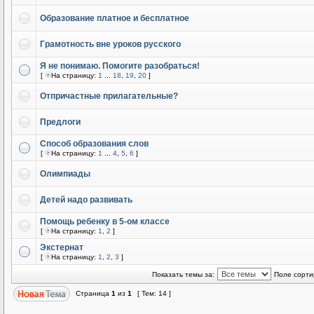
Образование платное и бесплатное
Грамотность вне уроков русского
Я не понимаю. Помогите разобраться!
[
На страницу:
1
...
18
,
19
,
20
]
Отпричастные прилагательные?
Предлоги
Способ образования слов
[
На страницу:
1
...
4
,
5
,
6
]
Олимпиады
Детей надо развивать
Помощь ребенку в 5-ом классе
[
На страницу:
1
,
2
]
Экстернат
[
На страницу:
1
,
2
,
3
]
Показать темы за:
Поле сорти
Страница
1
из
1
[ Тем: 14 ]