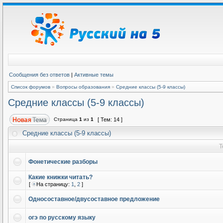
Сообщения без ответов
|
Активные темы
Список форумов
»
Вопросы образования
»
Средние классы (5-9 классы)
Средние классы (5-9 классы)
Страница
1
из
1
[ Тем: 14 ]
Средние классы (5-9 классы)
Т
Фонетические разборы
Какие книжки читать?
[
На страницу:
1
,
2
]
Односоставное/двусоставное предложение
огэ по русскому языку