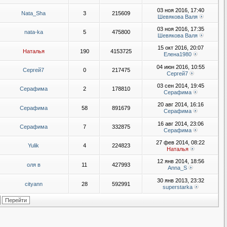
03 ноя 2016, 17:40
Nata_Sha
3
215609
Шевякова Валя
03 ноя 2016, 17:35
nata-ka
5
475800
Шевякова Валя
15 окт 2016, 20:07
Наталья
190
4153725
Елена1980
04 июн 2016, 10:55
Сергей7
0
217475
Сергей7
03 сен 2014, 19:45
Серафима
2
178810
Серафима
20 авг 2014, 16:16
Серафима
58
891679
Серафима
16 авг 2014, 23:06
Серафима
7
332875
Серафима
27 фев 2014, 08:22
Yulik
4
224823
Наталья
12 янв 2014, 18:56
оля в
11
427993
Anna_S
30 янв 2013, 23:32
cityann
28
592991
superstarka