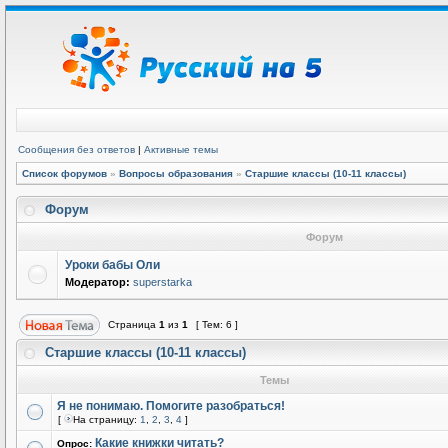
Сообщения без ответов
|
Активные темы
Список форумов
»
Вопросы образования
»
Старшие классы (10-11 классы)
Форум
Форум
Уроки бабы Оли
Модератор:
superstarka
Страница
1
из
1
[ Тем: 6 ]
Старшие классы (10-11 классы)
Темы
Я не понимаю. Помогите разобраться!
[
На страницу:
1
,
2
,
3
,
4
]
Какие книжки читать?
Опрос: