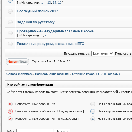
[
На страницу:
1
...
13
,
14
,
15
]
Последний звонок 2012
Задания по русскому
Проверяемые безударные гласные в корне
[
На страницу:
1
,
2
]
Различные ресурсы, связанные с ЕГЭ.
Показать темы за:
Поле сорти
Страница
1
из
1
[ Тем: 6 ]
Список форумов
»
Вопросы образования
»
Старшие классы (10-11 классы)
Кто сейчас на конференции
Сейчас этот форум просматривают: нет зарегистрированных пользователей и гости: 
Непрочитанные сообщения
Нет непрочитанных со
Непрочитанные сообщения [ Популярная тема ]
Нет непрочитанных соо
Непрочитанные сообщения [ Тема закрыта ]
Нет непрочитанных соо
Найти: