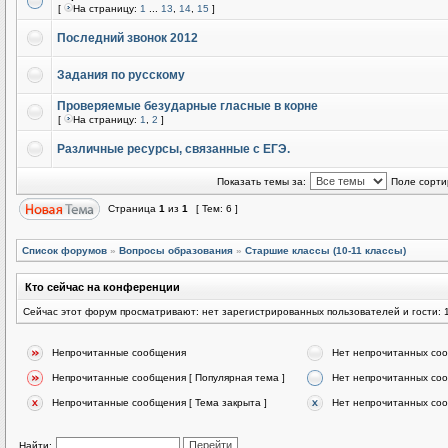
[
На страницу:
1
...
13
,
14
,
15
]
Последний звонок 2012
Задания по русскому
Проверяемые безударные гласные в корне
[
На страницу:
1
,
2
]
Различные ресурсы, связанные с ЕГЭ.
Показать темы за:
Поле сорти
Страница
1
из
1
[ Тем: 6 ]
Список форумов
»
Вопросы образования
»
Старшие классы (10-11 классы)
Кто сейчас на конференции
Сейчас этот форум просматривают: нет зарегистрированных пользователей и гости: 
Непрочитанные сообщения
Нет непрочитанных со
Непрочитанные сообщения [ Популярная тема ]
Нет непрочитанных соо
Непрочитанные сообщения [ Тема закрыта ]
Нет непрочитанных соо
Найти: