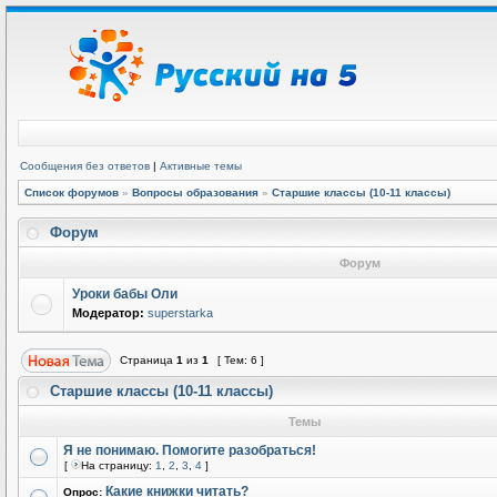
Сообщения без ответов
|
Активные темы
Список форумов
»
Вопросы образования
»
Старшие классы (10-11 классы)
Форум
Форум
Уроки бабы Оли
Модератор:
superstarka
Страница
1
из
1
[ Тем: 6 ]
Старшие классы (10-11 классы)
Темы
Я не понимаю. Помогите разобраться!
[
На страницу:
1
,
2
,
3
,
4
]
Какие книжки читать?
Опрос: